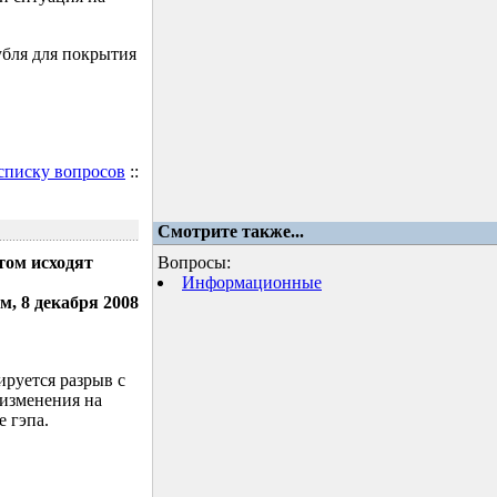
убля для покрытия
 списку вопросов
::
Смотрите также...
том исходят
Вопросы:
Информационные
м, 8 декабря 2008
ируется разрыв с
 изменения на
 гэпа.