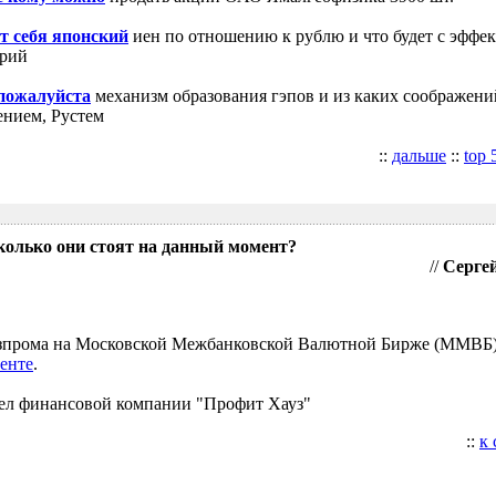
т себя японский
иен по отношению к рублю и что будет с эффе
трий
 пожалуйста
механизм образования гэпов и из каких соображени
ением, Рустем
::
дальше
::
top 
колько они стоят на данный момент?
//
Сергей
Газпрома на Московской Межбанковской Валютной Бирже (ММВБ
енте
.
ел финансовой компании "Профит Хауз"
::
к