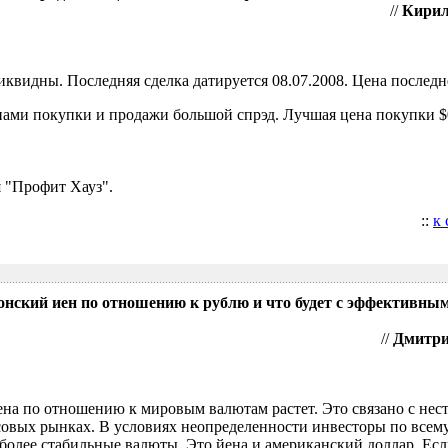
//
Кирил
видны. Последняя сделка датируется 08.07.2008. Цена последне
ами покупки и продажи большой спрэд. Лучшая цена покупки $0
 "Профит Хауз".
::
к
понский иен по отношению к рублю и что будет с эффективны
//
Дмитрий
ена по отношению к мировым валютам растет. Это связано с нес
овых рынках. В условиях неопределенности инвесторы по всем
более стабильные валюты. Это йена и американский доллар. Есл