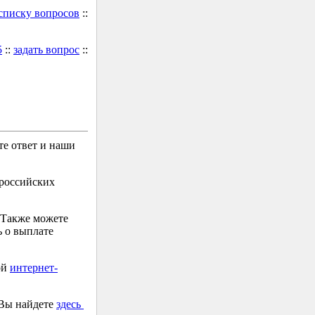
 списку вопросов
::
5
::
задать вопрос
::
е ответ и наши
 российских
 Также можете
 о выплате
ой
интернет-
 Вы найдете
здесь