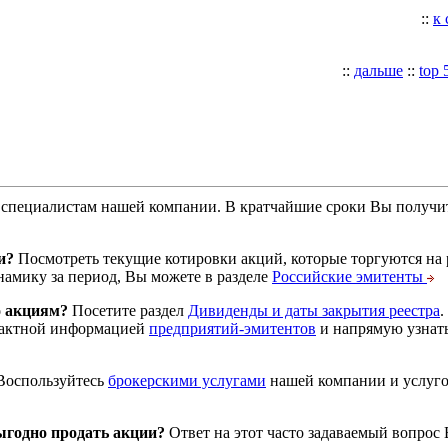
::
к
::
дальше
::
top 
специалистам нашей компании. В кратчайшие сроки Вы получит
и?
Посмотреть текущие котировки акций, которые торгуются на
намику за период, Вы можете в разделе
Российские эмитенты
о акциям?
Посетите раздел
Дивиденды и даты закрытия реестра
.
тактной информацией
предприятий-эмитентов
и напрямую узнать
оспользуйтесь
брокерскими услугами
нашей компании и услуг
годно продать акции?
Ответ на этот часто задаваемый вопрос