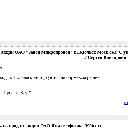
акции ОАО "Завод Микропровод" г.Подольск Моск.обл. С у
//
Сергей Викторович,
ч!
д" г. Подольск не торгуются на биржевом рынке.
 "Профит Хауз".
::
к
ожно продать акции ОАО Ямалгеофизика 3900 шт.