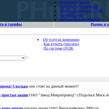
Котировки акций
Лидеры роста-падения
Интернет-трейдинг QUIK
Открыть счет
Раскрытие информации
ги и тарифы
Рынок и 
Об услугах компании
:
·
Как купить (продать)
·
По системе QUIK
зпрома! Сколько
они стоят на данный момент?
 простые акции
ОАО "Завод Микропровод" г.Подольск Моск.об
е кому можно
продать акции ОАО Ямалгеофизика 3900 шт.