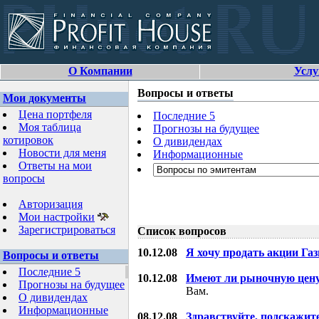
О Компании
Услу
Вопросы и ответы
Мои документы
Цена портфеля
Последние 5
Моя таблица
Прогнозы на будущее
котировок
О дивидендах
Новости для меня
Информационные
Ответы на мои
вопросы
Авторизация
Мои настройки
Зарегистрироваться
Список вопросов
10.12.08
Я хочу продать акции Га
Вопросы и ответы
Последние 5
10.12.08
Имеют ли рыночную цену
Прогнозы на будущее
Вам.
О дивидендах
Информационные
08.12.08
Здравствуйте, подскажит