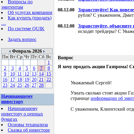
Вопросы по
эмитентам
08.12.08
Здравствуйте! Как поведе
Об услугах компании
рубля? С уважением, Дми
Как купить (продать)
…
08.12.08
Здравствуйте, объясните
По системе QUIK
исходят трейдеры? С Уваж
Задать вопрос
Февраль 2026
Пн
Вт
Ср
Чт
Пт
Сб
Вс
Вопрос
1
Я хочу продать акции Газпрома! С
2
3
4
5
6
7
8
9
10
11
12
13
14
15
16
17
18
19
20
21
22
Уважаемый Сергей!
23
24
25
26
27
28
Узнать сколько стоят акции 
Начинающему
странице
информации об эмит
инвестору
Начинающему
С уважением, Клиентский отд
инвестору о ценных
бумагах
Основы теханализа
Сказка об инвесторе