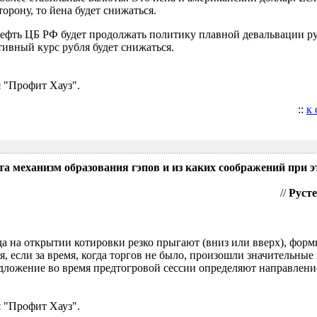
орону, то йена будет снижаться.
нефть ЦБ РФ будет продолжать политику плавной девальвации р
ивный курс рубля будет снижаться.
 "Профит Хауз".
::
к
та механизм образования гэпов и из каких соображений при э
//
Русте
гда на открытии котировки резко прыгают (вниз или вверх), форм
я, если за время, когда торгов не было, произошли значительные
ложение во время предтогровой сессии определяют направление
 "Профит Хауз".