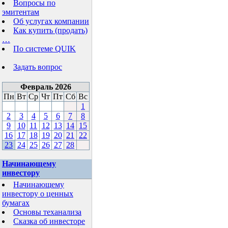
Вопросы по
эмитентам
Об услугах компании
Как купить (продать)
…
По системе QUIK
Задать вопрос
Февраль 2026
Пн
Вт
Ср
Чт
Пт
Сб
Вс
1
2
3
4
5
6
7
8
9
10
11
12
13
14
15
16
17
18
19
20
21
22
23
24
25
26
27
28
Начинающему
инвестору
Начинающему
инвестору о ценных
бумагах
Основы теханализа
Сказка об инвесторе