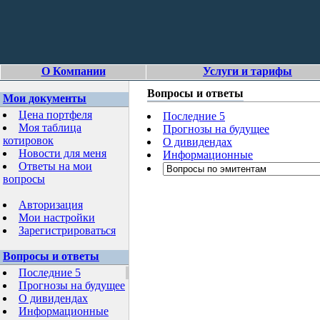
О Компании
Услуги и тарифы
Вопросы и ответы
Мои документы
Цена портфеля
Последние 5
Моя таблица
Прогнозы на будущее
котировок
О дивидендах
Новости для меня
Информационные
Ответы на мои
вопросы
Авторизация
Мои настройки
Зарегистрироваться
Вопросы и ответы
Последние 5
Прогнозы на будущее
О дивидендах
Информационные