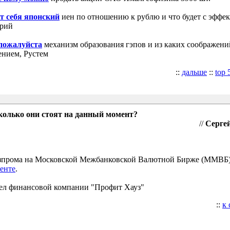
т себя японский
иен по отношению к рублю и что будет с эффе
трий
 пожалуйста
механизм образования гэпов и из каких соображени
ением, Рустем
::
дальше
::
top 
колько они стоят на данный момент?
//
Сергей
Газпрома на Московской Межбанковской Валютной Бирже (ММВБ
енте
.
ел финансовой компании "Профит Хауз"
::
к