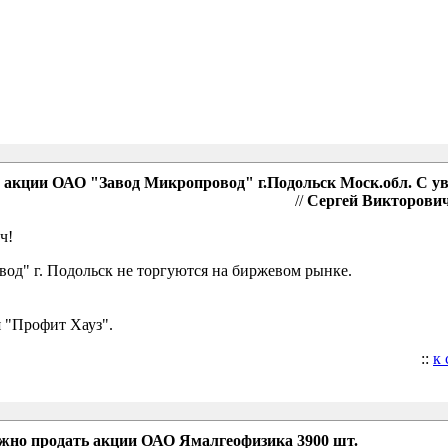
акции ОАО "Завод Микропровод" г.Подольск Моск.обл. С у
//
Сергей Викторович,
ч!
д" г. Подольск не торгуются на биржевом рынке.
 "Профит Хауз".
::
к
ожно продать акции ОАО Ямалгеофизика 3900 шт.