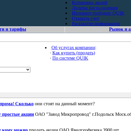
Котировки акций
Лидеры роста-падения
Интернет-трейдинг QUIK
Открыть счет
Раскрытие информации
ги и тарифы
Рынок и 
Об услугах компании
:
·
Как купить (продать)
·
По системе QUIK
зпрома! Сколько
они стоят на данный момент?
 простые акции
ОАО "Завод Микропровод" г.Подольск Моск.об
е кому можно
продать акции ОАО Ямалгеофизика 3900 шт.