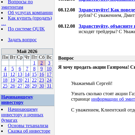
Вопросы по
эмитентам
08.12.08
Здравствуйте! Как поведе
Об услугах компании
рубля? С уважением, Дми
Как купить (продать)
…
08.12.08
Здравствуйте, объясните
По системе QUIK
исходят трейдеры? С Уваж
Задать вопрос
Май 2026
Пн
Вт
Ср
Чт
Пт
Сб
Вс
Вопрос
1
2
3
Я хочу продать акции Газпрома! С
4
5
6
7
8
9
10
11
12
13
14
15
16
17
18
19
20
21
22
23
24
Уважаемый Сергей!
25
26
27
28
29
30
31
Узнать сколько стоят акции 
Начинающему
странице
информации об эмит
инвестору
Начинающему
С уважением, Клиентский отд
инвестору о ценных
бумагах
Основы теханализа
Сказка об инвесторе