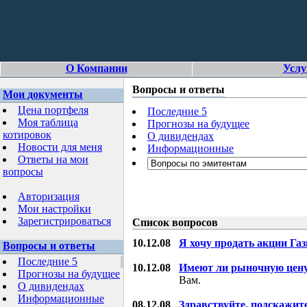
О Компании
Услу
Вопросы и ответы
Мои документы
Цена портфеля
Последние 5
Моя таблица
Прогнозы на будущее
котировок
О дивидендах
Новости для меня
Информационные
Ответы на мои
вопросы
Авторизация
Мои настройки
Зарегистрироваться
Список вопросов
10.12.08
Я хочу продать акции Га
Вопросы и ответы
Последние 5
10.12.08
Имеют ли рыночную цену
Прогнозы на будущее
Вам.
О дивидендах
Информационные
08.12.08
Здравствуйте, подскажит