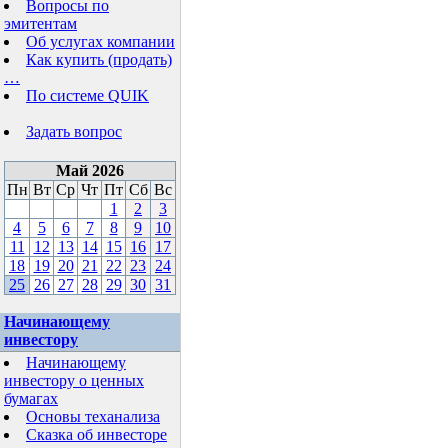
Вопросы по
эмитентам
Об услугах компании
Как купить (продать)
…
По системе QUIK
Задать вопрос
Май 2026
Пн
Вт
Ср
Чт
Пт
Сб
Вс
1
2
3
4
5
6
7
8
9
10
11
12
13
14
15
16
17
18
19
20
21
22
23
24
25
26
27
28
29
30
31
Начинающему
инвестору
Начинающему
инвестору о ценных
бумагах
Основы теханализа
Сказка об инвесторе