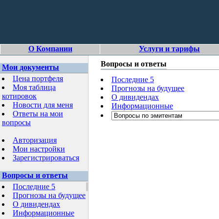
О Компании
Услуги и тарифы
Вопросы и ответы
Мои документы
Цена портфеля
Последние 5
Моя таблица
Прогнозы на будущее
котировок
О дивидендах
Новости для меня
Информационные
Ответы на мои
вопросы
Авторизация
Мои настройки
Зарегистрироваться
Вопросы и ответы
Последние 5
Прогнозы на будущее
О дивидендах
Информационные