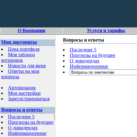
О Компании
Услуги и тарифы
Вопросы и ответы
Мои документы
Цена портфеля
Последние 5
Моя таблица
Прогнозы на будущее
котировок
О дивидендах
Новости для меня
Информационные
Ответы на мои
вопросы
Авторизация
Мои настройки
Зарегистрироваться
Вопросы и ответы
Последние 5
Прогнозы на будущее
О дивидендах
Информационные