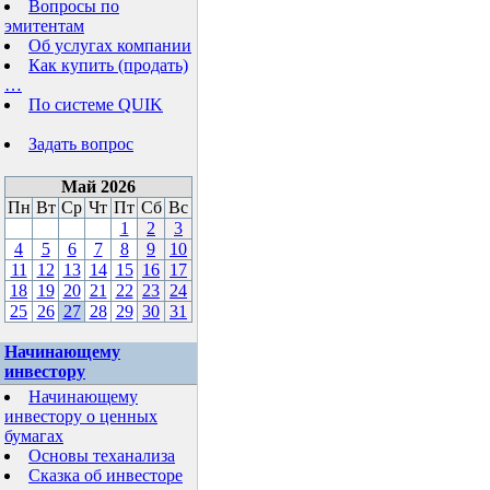
Вопросы по
эмитентам
Об услугах компании
Как купить (продать)
…
По системе QUIK
Задать вопрос
Май 2026
Пн
Вт
Ср
Чт
Пт
Сб
Вс
1
2
3
4
5
6
7
8
9
10
11
12
13
14
15
16
17
18
19
20
21
22
23
24
25
26
27
28
29
30
31
Начинающему
инвестору
Начинающему
инвестору о ценных
бумагах
Основы теханализа
Сказка об инвесторе