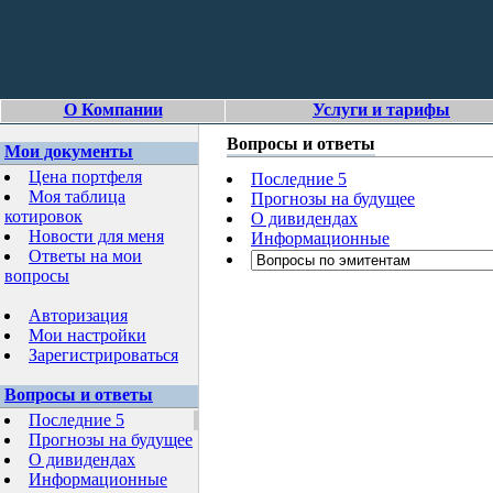
О Компании
Услуги и тарифы
Вопросы и ответы
Мои документы
Цена портфеля
Последние 5
Моя таблица
Прогнозы на будущее
котировок
О дивидендах
Новости для меня
Информационные
Ответы на мои
вопросы
Авторизация
Мои настройки
Зарегистрироваться
Вопросы и ответы
Последние 5
Прогнозы на будущее
О дивидендах
Информационные