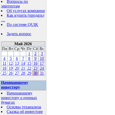
Вопросы по
эмитентам
Об услугах компании
Как купить (продать)
…
По системе QUIK
Задать вопрос
Май 2026
Пн
Вт
Ср
Чт
Пт
Сб
Вс
1
2
3
4
5
6
7
8
9
10
11
12
13
14
15
16
17
18
19
20
21
22
23
24
25
26
27
28
29
30
31
Начинающему
инвестору
Начинающему
инвестору о ценных
бумагах
Основы теханализа
Сказка об инвесторе