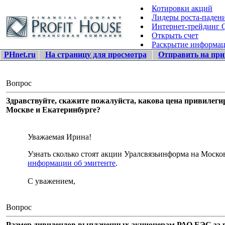
Котировки акций
Лидеры роста-паден
Интернет-трейдинг
Открыть счет
Раскрытие информа
PHnet.ru
На страницу для просмотра
Отправить на при
Вопрос
Здравствуйте, скажите пожалуйста, какова цена привилег
Москве и Екатеринбурге?
Уважаемая Ирина!
Узнать сколько стоят акции Уралсвязьинформа на Мос
информации об эмитенте
.
С уважением,
Вопрос
Размер дивидендов выплаченных акционерам РАО ЕЭС за п