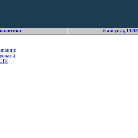
аналитика
6 августа, 13:53
омпании
:
родать)
QUIK