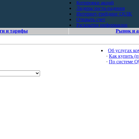
Котировки акций
Лидеры роста-падения
Интернет-трейдинг QUIK
Открыть счет
Раскрытие информации
ги и тарифы
Рынок и 
Об услугах к
·
Как купить (п
·
По системе 