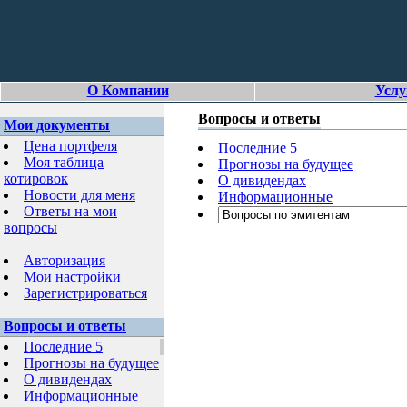
О Компании
Услу
Вопросы и ответы
Мои документы
Цена портфеля
Последние 5
Моя таблица
Прогнозы на будущее
котировок
О дивидендах
Новости для меня
Информационные
Ответы на мои
вопросы
Авторизация
Мои настройки
Зарегистрироваться
Вопросы и ответы
Последние 5
Прогнозы на будущее
О дивидендах
Информационные