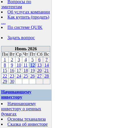
Вопросы по
эмитентам
Об услугах компании
Как купить (продать)
…
По системе QUIK
Задать вопрос
Июнь 2026
Пн
Вт
Ср
Чт
Пт
Сб
Вс
1
2
3
4
5
6
7
8
9
10
11
12
13
14
15
16
17
18
19
20
21
22
23
24
25
26
27
28
29
30
Начинающему
инвестору
Начинающему
инвестору о ценных
бумагах
Основы теханализа
Сказка об инвесторе