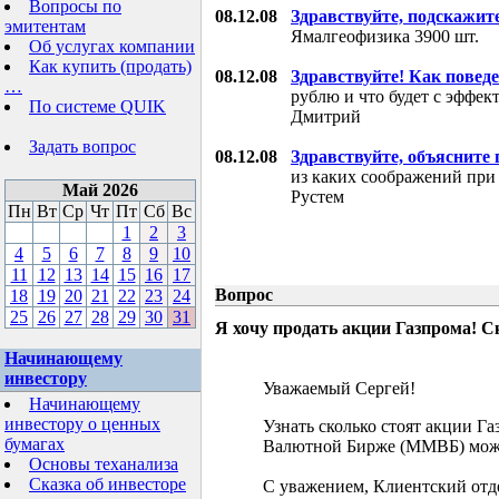
Вопросы по
08.12.08
Здравствуйте, подскажит
эмитентам
Ямалгеофизика 3900 шт.
Об услугах компании
Как купить (продать)
08.12.08
Здравствуйте! Как поведе
…
рублю и что будет с эффе
По системе QUIK
Дмитрий
Задать вопрос
08.12.08
Здравствуйте, объясните
из каких соображений при
Май 2026
Рустем
Пн
Вт
Ср
Чт
Пт
Сб
Вс
1
2
3
4
5
6
7
8
9
10
11
12
13
14
15
16
17
Вопрос
18
19
20
21
22
23
24
25
26
27
28
29
30
31
Я хочу продать акции Газпрома! С
Начинающему
инвестору
Уважаемый Сергей!
Начинающему
инвестору о ценных
Узнать сколько стоят акции Г
бумагах
Валютной Бирже (ММВБ) мож
Основы теханализа
Сказка об инвесторе
С уважением, Клиентский отд