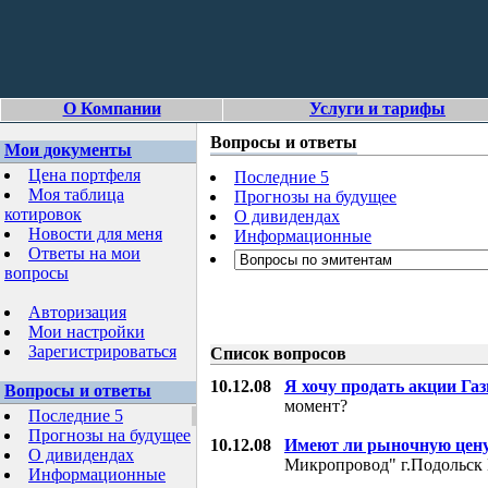
О Компании
Услуги и тарифы
Вопросы и ответы
Мои документы
Цена портфеля
Последние 5
Моя таблица
Прогнозы на будущее
котировок
О дивидендах
Новости для меня
Информационные
Ответы на мои
вопросы
Авторизация
Мои настройки
Зарегистрироваться
Список вопросов
10.12.08
Я хочу продать акции Га
Вопросы и ответы
момент?
Последние 5
Прогнозы на будущее
10.12.08
Имеют ли рыночную цену
О дивидендах
Микропровод" г.Подольск 
Информационные