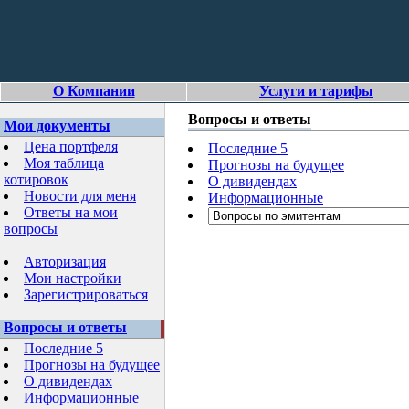
О Компании
Услуги и тарифы
Вопросы и ответы
Мои документы
Цена портфеля
Последние 5
Моя таблица
Прогнозы на будущее
котировок
О дивидендах
Новости для меня
Информационные
Ответы на мои
вопросы
Авторизация
Мои настройки
Зарегистрироваться
Вопросы и ответы
Последние 5
Прогнозы на будущее
О дивидендах
Информационные