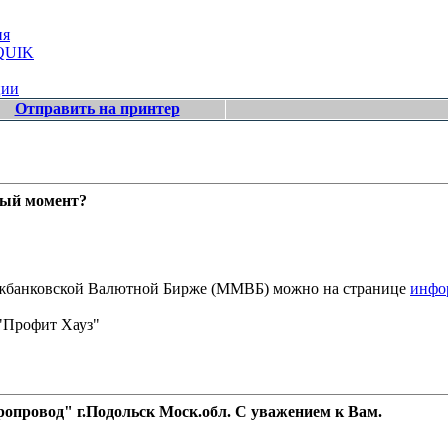
ия
 QUIK
ции
Отправить на принтер
ный момент?
Межбанковской Валютной Бирже (ММВБ) можно на странице
инфо
"Профит Хауз"
провод" г.Подольск Моск.обл. С уважением к Вам.