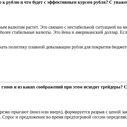
ию к рублю и что будет с эффективным курсом рубля? С уваж
вым валютам растет. Это связано с нестабильной ситуацией на 
более стабильные валюты. Это йена и американский доллар. Есл
жать политику плавной девальвации рубля для покрытия бюджет
 гэпов и из каких соображений при этом исходят трейдеры? 
резко прыгают (вниз или вверх), формируется разрыв с ценой закр
 Спрос и предложение во время предтогровой сессии определяю