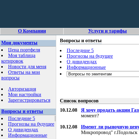
О Компании
Услуги и тарифы
Вопросы и ответы
Мои документы
Цена портфеля
Последние 5
Моя таблица
Прогнозы на будущее
котировок
О дивидендах
Новости для меня
Информационные
Ответы на мои
вопросы
Авторизация
Мои настройки
Зарегистрироваться
Список вопросов
10.12.08
Я хочу продать акции Га
Вопросы и ответы
момент?
Последние 5
Прогнозы на будущее
10.12.08
Имеют ли рыночную цену
О дивидендах
Микропровод" г.Подольск 
Информационные