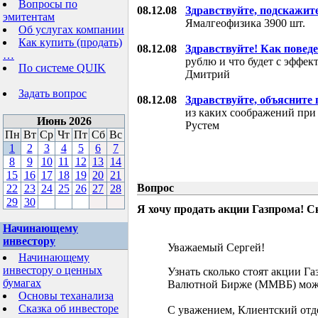
Вопросы по
08.12.08
Здравствуйте, подскажит
эмитентам
Ямалгеофизика 3900 шт.
Об услугах компании
Как купить (продать)
08.12.08
Здравствуйте! Как поведе
…
рублю и что будет с эффе
По системе QUIK
Дмитрий
Задать вопрос
08.12.08
Здравствуйте, объясните
из каких соображений при
Июнь 2026
Рустем
Пн
Вт
Ср
Чт
Пт
Сб
Вс
1
2
3
4
5
6
7
8
9
10
11
12
13
14
15
16
17
18
19
20
21
Вопрос
22
23
24
25
26
27
28
29
30
Я хочу продать акции Газпрома! С
Начинающему
инвестору
Уважаемый Сергей!
Начинающему
инвестору о ценных
Узнать сколько стоят акции Г
бумагах
Валютной Бирже (ММВБ) мож
Основы теханализа
Сказка об инвесторе
С уважением, Клиентский отд