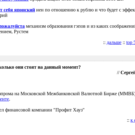
т себя японский
иен по отношению к рублю и что будет с эффе
трий
 пожалуйста
механизм образования гэпов и из каких соображени
ением, Рустем
::
дальше
::
top 
колько они стоят на данный момент?
//
Сергей
Газпрома на Московской Межбанковской Валютной Бирже (ММВБ
енте
.
ел финансовой компании "Профит Хауз"
::
к