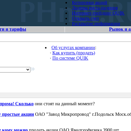
Котировки акций
Лидеры роста-падения
Интернет-трейдинг QUIK
Открыть счет
Раскрытие информации
ги и тарифы
Рынок и 
Об услугах компании
:
·
Как купить (продать)
·
По системе QUIK
зпрома! Сколько
они стоят на данный момент?
 простые акции
ОАО "Завод Микропровод" г.Подольск Моск.об
е кому можно
продать акции ОАО Ямалгеофизика 3900 шт.