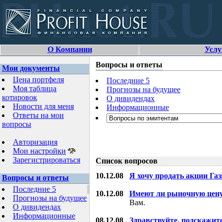
О Компании
Услу
Вопросы и ответы
Мои документы
Цена портфеля
Последние 5
Моя таблица
Прогнозы на будущее
котировок
О дивидендах
Новости для меня
Информационные
Ответы на мои
вопросы
Авторизация
Мои настройки
Зарегистрироваться
Список вопросов
10.12.08
Я хочу продать акции Га
Вопросы и ответы
Последние 5
10.12.08
Имеют ли рыночную цену
Прогнозы на будущее
Вам.
О дивидендах
Информационные
08.12.08
Здравствуйте, подскажит