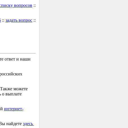
 списку вопросов
::
5
::
задать вопрос
::
е ответ и наши
 российских
 Также можете
 о выплате
ой
интернет-
 Вы найдете
здесь