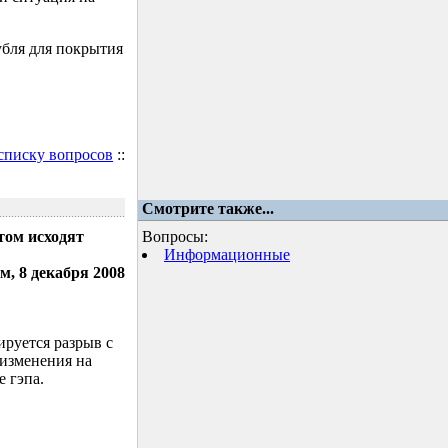
убля для покрытия
 списку вопросов
::
Смотрите также...
том исходят
Вопросы:
Информационные
м, 8 декабря 2008
ируется разрыв с
 изменения на
 гэпа.