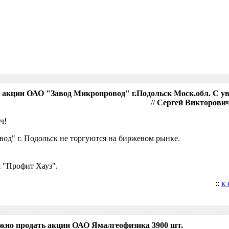
акции ОАО "Завод Микропровод" г.Подольск Моск.обл. С у
//
Сергей Викторович,
ч!
д" г. Подольск не торгуются на биржевом рынке.
 "Профит Хауз".
::
к
ожно продать акции ОАО Ямалгеофизика 3900 шт.