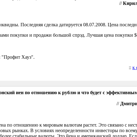
//
Кирил
видны. Последняя сделка датируется 08.07.2008. Цена последне
ами покупки и продажи большой спрэд. Лучшая цена покупки $0
 "Профит Хауз".
::
к
понский иен по отношению к рублю и что будет с эффективны
//
Дмитрий
ена по отношению к мировым валютам растет. Это связано с нес
овых рынках. В условиях неопределенности инвесторы по всем
более стабильные валюты. Это йена и американский доллар. Есл