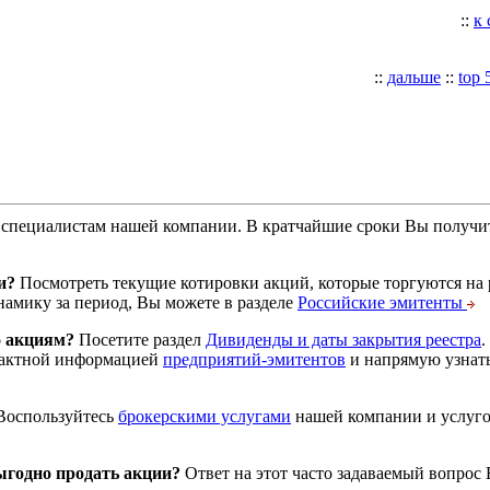
::
к
::
дальше
::
top 
специалистам нашей компании. В кратчайшие сроки Вы получит
и?
Посмотреть текущие котировки акций, которые торгуются на
намику за период, Вы можете в разделе
Российские эмитенты
о акциям?
Посетите раздел
Дивиденды и даты закрытия реестра
.
тактной информацией
предприятий-эмитентов
и напрямую узнать
оспользуйтесь
брокерскими услугами
нашей компании и услуг
годно продать акции?
Ответ на этот часто задаваемый вопрос