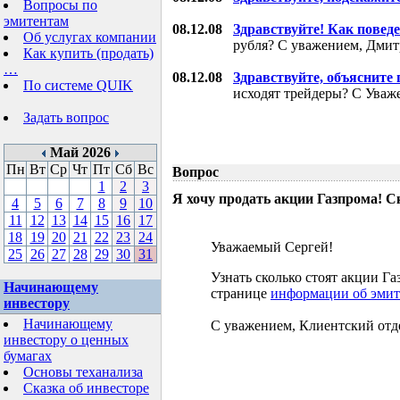
Вопросы по
эмитентам
08.12.08
Здравствуйте! Как поведе
Об услугах компании
рубля? С уважением, Дми
Как купить (продать)
…
08.12.08
Здравствуйте, объясните
По системе QUIK
исходят трейдеры? С Уваж
Задать вопрос
Май 2026
Пн
Вт
Ср
Чт
Пт
Сб
Вс
Вопрос
1
2
3
Я хочу продать акции Газпрома! С
4
5
6
7
8
9
10
11
12
13
14
15
16
17
18
19
20
21
22
23
24
Уважаемый Сергей!
25
26
27
28
29
30
31
Узнать сколько стоят акции 
Начинающему
странице
информации об эмит
инвестору
Начинающему
С уважением, Клиентский отд
инвестору о ценных
бумагах
Основы теханализа
Сказка об инвесторе