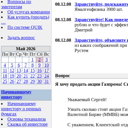
Вопросы по
08.12.08
Здравствуйте, подскажит
эмитентам
Ямалгеофизика 3900 шт.
Об услугах компании
Как купить (продать)
08.12.08
Здравствуйте! Как поведе
…
рублю и что будет с эффе
По системе QUIK
Дмитрий
Задать вопрос
08.12.08
Здравствуйте, объясните
из каких соображений при
Май 2026
Рустем
Пн
Вт
Ср
Чт
Пт
Сб
Вс
1
2
3
4
5
6
7
8
9
10
11
12
13
14
15
16
17
Вопрос
18
19
20
21
22
23
24
25
26
27
28
29
30
31
Я хочу продать акции Газпрома! С
Начинающему
инвестору
Уважаемый Сергей!
Начинающему
инвестору о ценных
Узнать сколько стоят акции Г
бумагах
Валютной Бирже (ММВБ) мож
Основы теханализа
Сказка об инвесторе
С уважением, Клиентский отд