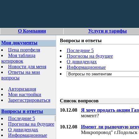
О Компании
Услуги и тарифы
Вопросы и ответы
Мои документы
Цена портфеля
Последние 5
Моя таблица
Прогнозы на будущее
котировок
О дивидендах
Новости для меня
Информационные
Ответы на мои
вопросы
Авторизация
Мои настройки
Зарегистрироваться
Список вопросов
10.12.08
Я хочу продать акции Га
Вопросы и ответы
момент?
Последние 5
Прогнозы на будущее
10.12.08
Имеют ли рыночную цену
О дивидендах
Микропровод" г.Подольск 
Информационные