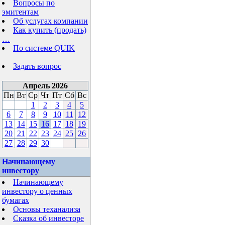
Вопросы по
эмитентам
Об услугах компании
Как купить (продать)
…
По системе QUIK
Задать вопрос
Апрель 2026
Пн
Вт
Ср
Чт
Пт
Сб
Вс
1
2
3
4
5
6
7
8
9
10
11
12
13
14
15
16
17
18
19
20
21
22
23
24
25
26
27
28
29
30
Начинающему
инвестору
Начинающему
инвестору о ценных
бумагах
Основы теханализа
Сказка об инвесторе