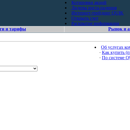
Котировки акций
Лидеры роста-падения
Интернет-трейдинг QUIK
Открыть счет
Раскрытие информации
ги и тарифы
Рынок и 
Об услугах к
·
Как купить (п
·
По системе 