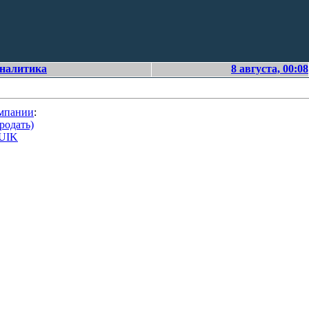
аналитика
8 августа, 00:08
омпании
:
родать)
QUIK