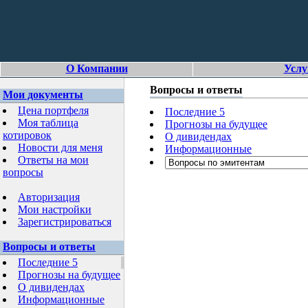
О Компании
Услу
Вопросы и ответы
Мои документы
Цена портфеля
Последние 5
Моя таблица
Прогнозы на будущее
котировок
О дивидендах
Новости для меня
Информационные
Ответы на мои
вопросы
Авторизация
Мои настройки
Зарегистрироваться
Вопросы и ответы
Последние 5
Прогнозы на будущее
О дивидендах
Информационные