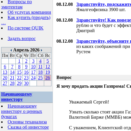
Вопросы по
08.12.08
Здравствуйте, подскажит
эмитентам
Ямалгеофизика 3900 шт.
Об услугах компании
Как купить (продать)
08.12.08
Здравствуйте! Как поведе
…
рублю и что будет с эффе
По системе QUIK
Дмитрий
Задать вопрос
08.12.08
Здравствуйте, объясните
из каких соображений при
Апрель 2026
Рустем
Пн
Вт
Ср
Чт
Пт
Сб
Вс
1
2
3
4
5
6
7
8
9
10
11
12
13
14
15
16
17
18
19
Вопрос
20
21
22
23
24
25
26
27
28
29
30
Я хочу продать акции Газпрома! С
Начинающему
инвестору
Уважаемый Сергей!
Начинающему
инвестору о ценных
Узнать сколько стоят акции Г
бумагах
Валютной Бирже (ММВБ) мож
Основы теханализа
Сказка об инвесторе
С уважением, Клиентский отд