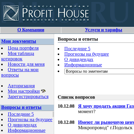
О Компании
Услуги и тарифы
Вопросы и ответы
Мои документы
Цена портфеля
Последние 5
Моя таблица
Прогнозы на будущее
котировок
О дивидендах
Новости для меня
Информационные
Ответы на мои
вопросы
Авторизация
Мои настройки
Зарегистрироваться
Список вопросов
10.12.08
Я хочу продать акции Га
Вопросы и ответы
момент?
Последние 5
Прогнозы на будущее
10.12.08
Имеют ли рыночную цену
О дивидендах
Микропровод" г.Подольск 
Информационные