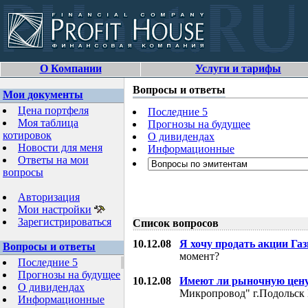
О Компании
Услуги и тарифы
Вопросы и ответы
Мои документы
Цена портфеля
Последние 5
Моя таблица
Прогнозы на будущее
котировок
О дивидендах
Новости для меня
Информационные
Ответы на мои
вопросы
Авторизация
Мои настройки
Зарегистрироваться
Список вопросов
10.12.08
Я хочу продать акции Га
Вопросы и ответы
момент?
Последние 5
Прогнозы на будущее
10.12.08
Имеют ли рыночную цену
О дивидендах
Микропровод" г.Подольск 
Информационные