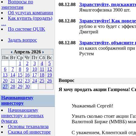
Вопросы по
08.12.08
Здравствуйте, подскажит
эмитентам
Ямалгеофизика 3900 шт.
Об услугах компании
Как купить (продать)
08.12.08
Здравствуйте! Как поведе
…
рублю и что будет с эффе
По системе QUIK
Дмитрий
Задать вопрос
08.12.08
Здравствуйте, объясните
из каких соображений при
Апрель 2026
Рустем
Пн
Вт
Ср
Чт
Пт
Сб
Вс
1
2
3
4
5
6
7
8
9
10
11
12
13
14
15
16
17
18
19
Вопрос
20
21
22
23
24
25
26
27
28
29
30
Я хочу продать акции Газпрома! С
Начинающему
инвестору
Уважаемый Сергей!
Начинающему
инвестору о ценных
Узнать сколько стоят акции Г
бумагах
Валютной Бирже (ММВБ) мож
Основы теханализа
Сказка об инвесторе
С уважением, Клиентский отд