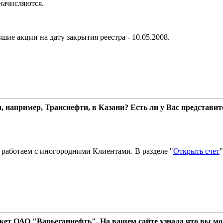
начисляются.
е акции на дату закрытия реестра - 10.05.2008.
например, Транснефти, в Казани? Есть ли у Вас представите
 работаем с иногородними Клиентами. В разделе "
Открыть счет
акет ОАО "Варьеганнефть". На вашем сайте узнала что вы мо