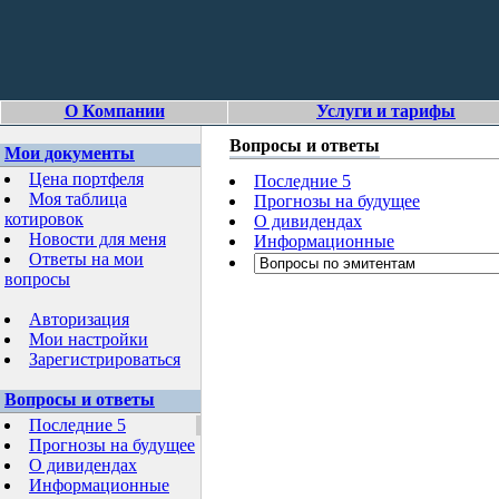
О Компании
Услуги и тарифы
Вопросы и ответы
Мои документы
Цена портфеля
Последние 5
Моя таблица
Прогнозы на будущее
котировок
О дивидендах
Новости для меня
Информационные
Ответы на мои
вопросы
Авторизация
Мои настройки
Зарегистрироваться
Вопросы и ответы
Последние 5
Прогнозы на будущее
О дивидендах
Информационные