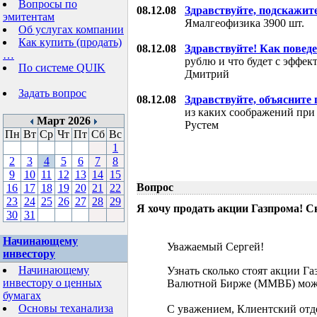
Вопросы по
08.12.08
Здравствуйте, подскажит
эмитентам
Ямалгеофизика 3900 шт.
Об услугах компании
Как купить (продать)
08.12.08
Здравствуйте! Как поведе
…
рублю и что будет с эффе
По системе QUIK
Дмитрий
Задать вопрос
08.12.08
Здравствуйте, объясните
из каких соображений при
Март 2026
Рустем
Пн
Вт
Ср
Чт
Пт
Сб
Вс
1
2
3
4
5
6
7
8
9
10
11
12
13
14
15
Вопрос
16
17
18
19
20
21
22
23
24
25
26
27
28
29
Я хочу продать акции Газпрома! С
30
31
Начинающему
Уважаемый Сергей!
инвестору
Начинающему
Узнать сколько стоят акции Г
инвестору о ценных
Валютной Бирже (ММВБ) мож
бумагах
Основы теханализа
С уважением, Клиентский отд