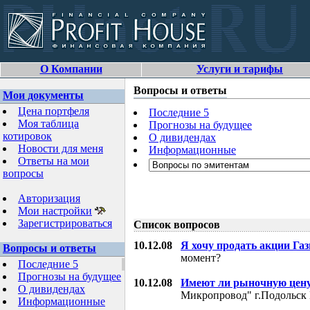
О Компании
Услуги и тарифы
Вопросы и ответы
Мои документы
Цена портфеля
Последние 5
Моя таблица
Прогнозы на будущее
котировок
О дивидендах
Новости для меня
Информационные
Ответы на мои
вопросы
Авторизация
Мои настройки
Зарегистрироваться
Список вопросов
10.12.08
Я хочу продать акции Га
Вопросы и ответы
момент?
Последние 5
Прогнозы на будущее
10.12.08
Имеют ли рыночную цену
О дивидендах
Микропровод" г.Подольск 
Информационные