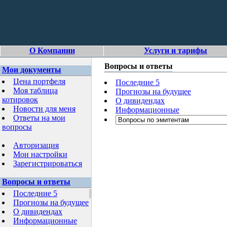
О Компании
Услуги и тарифы
Вопросы и ответы
Мои документы
Цена портфеля
Последние 5
Моя таблица
Прогнозы на будущее
котировок
О дивидендах
Новости для меня
Информационные
Ответы на мои
вопросы
Авторизация
Мои настройки
Зарегистрироваться
Вопросы и ответы
Последние 5
Прогнозы на будущее
О дивидендах
Информационные