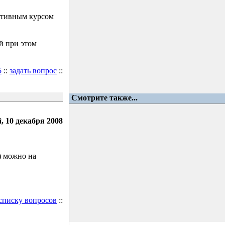
ктивным курсом
й при этом
5
::
задать вопрос
::
Смотрите также...
, 10 декабря 2008
) можно на
 списку вопросов
::