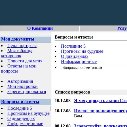
О Компании
Услу
Вопросы и ответы
Мои документы
Цена портфеля
Последние 5
Моя таблица
Прогнозы на будущее
котировок
О дивидендах
Новости для меня
Информационные
Ответы на мои
вопросы
Авторизация
Мои настройки
Зарегистрироваться
Список вопросов
10.12.08
Я хочу продать акции Га
Вопросы и ответы
Последние 5
10.12.08
Имеют ли рыночную цену
Прогнозы на будущее
Вам.
О дивидендах
Информационные
08.12.08
Здравствуйте, подскажит