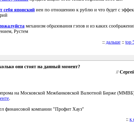
т себя японский
иен по отношению к рублю и что будет с эффе
трий
 пожалуйста
механизм образования гэпов и из каких соображени
ением, Рустем
::
дальше
::
top 
колько они стоят на данный момент?
//
Сергей
Газпрома на Московской Межбанковской Валютной Бирже (ММВБ
енте
.
ел финансовой компании "Профит Хауз"
::
к