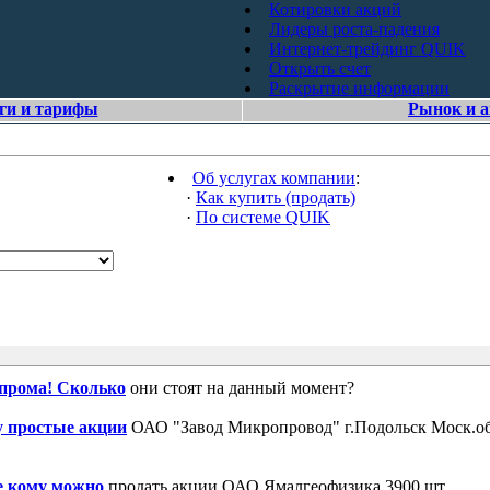
Котировки акций
Лидеры роста-падения
Интернет-трейдинг QUIK
Открыть счет
Раскрытие информации
ги и тарифы
Рынок и 
Об услугах компании
:
·
Как купить (продать)
·
По системе QUIK
зпрома! Сколько
они стоят на данный момент?
 простые акции
ОАО "Завод Микропровод" г.Подольск Моск.об
е кому можно
продать акции ОАО Ямалгеофизика 3900 шт.