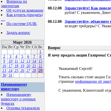
Вопросы по
эмитентам
08.12.08
Здравствуйте! Как поведе
Об услугах компании
рубля? С уважением, Дми
Как купить (продать)
…
08.12.08
Здравствуйте, объясните
По системе QUIK
исходят трейдеры? С Уваж
Задать вопрос
Март 2026
Пн
Вт
Ср
Чт
Пт
Сб
Вс
Вопрос
1
Я хочу продать акции Газпрома! С
2
3
4
5
6
7
8
9
10
11
12
13
14
15
16
17
18
19
20
21
22
Уважаемый Сергей!
23
24
25
26
27
28
29
30
31
Узнать сколько стоят акции 
странице
информации об эмит
Начинающему
инвестору
С уважением, Клиентский отд
Начинающему
инвестору о ценных
бумагах
Основы теханализа