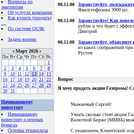
Вопросы по
08.12.08
Здравствуйте, подскажит
эмитентам
Ямалгеофизика 3900 шт.
Об услугах компании
Как купить (продать)
08.12.08
Здравствуйте! Как поведе
…
рублю и что будет с эффе
По системе QUIK
Дмитрий
Задать вопрос
08.12.08
Здравствуйте, объясните
из каких соображений при
Март 2026
Рустем
Пн
Вт
Ср
Чт
Пт
Сб
Вс
1
2
3
4
5
6
7
8
9
10
11
12
13
14
15
Вопрос
16
17
18
19
20
21
22
23
24
25
26
27
28
29
Я хочу продать акции Газпрома! С
30
31
Начинающему
Уважаемый Сергей!
инвестору
Начинающему
Узнать сколько стоят акции Г
инвестору о ценных
Валютной Бирже (ММВБ) мож
бумагах
Основы теханализа
С уважением, Клиентский отд