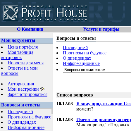
О Компании
Услуги и тарифы
Вопросы и ответы
Мои документы
Цена портфеля
Последние 5
Моя таблица
Прогнозы на будущее
котировок
О дивидендах
Новости для меня
Информационные
Ответы на мои
вопросы
Авторизация
Мои настройки
Зарегистрироваться
Список вопросов
10.12.08
Я хочу продать акции Га
Вопросы и ответы
момент?
Последние 5
Прогнозы на будущее
10.12.08
Имеют ли рыночную цену
О дивидендах
Микропровод" г.Подольск 
Информационные