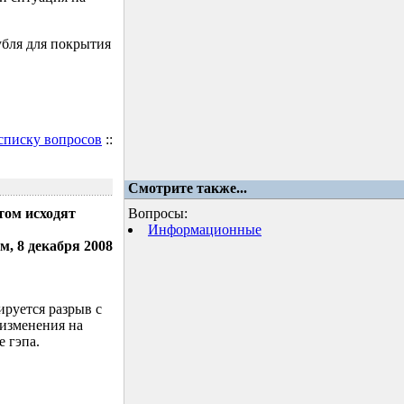
убля для покрытия
 списку вопросов
::
Смотрите также...
том исходят
Вопросы:
Информационные
м, 8 декабря 2008
ируется разрыв с
 изменения на
 гэпа.