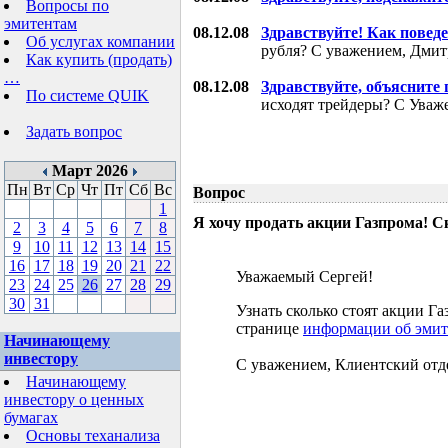
Вопросы по
эмитентам
08.12.08
Здравствуйте! Как поведе
Об услугах компании
рубля? С уважением, Дми
Как купить (продать)
…
08.12.08
Здравствуйте, объясните
По системе QUIK
исходят трейдеры? С Уваж
Задать вопрос
Март 2026
Пн
Вт
Ср
Чт
Пт
Сб
Вс
Вопрос
1
Я хочу продать акции Газпрома! С
2
3
4
5
6
7
8
9
10
11
12
13
14
15
16
17
18
19
20
21
22
Уважаемый Сергей!
23
24
25
26
27
28
29
30
31
Узнать сколько стоят акции 
странице
информации об эмит
Начинающему
инвестору
С уважением, Клиентский отд
Начинающему
инвестору о ценных
бумагах
Основы теханализа