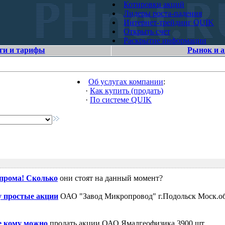
Котировки акций
Лидеры роста-падения
Интернет-трейдинг QUIK
Открыть счет
Раскрытие информации
ги и тарифы
Рынок и 
Об услугах компании
:
·
Как купить (продать)
·
По системе QUIK
зпрома! Сколько
они стоят на данный момент?
 простые акции
ОАО "Завод Микропровод" г.Подольск Моск.об
е кому можно
продать акции ОАО Ямалгеофизика 3900 шт.