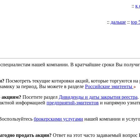
::
к
::
дальше
::
top 
специалистам нашей компании. В кратчайшие сроки Вы получит
и?
Посмотреть текущие котировки акций, которые торгуются на
намику за период, Вы можете в разделе
Российские эмитенты
о акциям?
Посетите раздел
Дивиденды и даты закрытия реестра
.
тактной информацией
предприятий-эмитентов
и напрямую узнать
оспользуйтесь
брокерскими услугами
нашей компании и услуг
годно продать акции?
Ответ на этот часто задаваемый вопрос