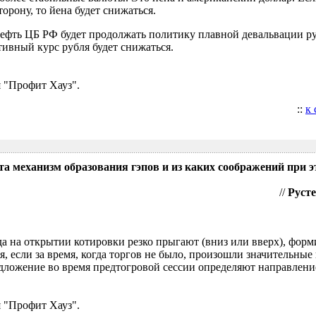
орону, то йена будет снижаться.
нефть ЦБ РФ будет продолжать политику плавной девальвации р
ивный курс рубля будет снижаться.
 "Профит Хауз".
::
к
та механизм образования гэпов и из каких соображений при э
//
Русте
гда на открытии котировки резко прыгают (вниз или вверх), форм
я, если за время, когда торгов не было, произошли значительные
ложение во время предтогровой сессии определяют направление
 "Профит Хауз".