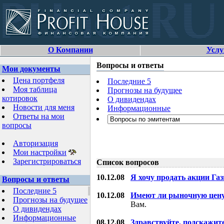
О Компании
Услу
Вопросы и ответы
Мои документы
Цена портфеля
Последние 5
Моя таблица
Прогнозы на будущее
котировок
О дивидендах
Новости для меня
Информационные
Ответы на мои
вопросы
Авторизация
Мои настройки
Зарегистрироваться
Список вопросов
10.12.08
Я хочу продать акции Га
Вопросы и ответы
Последние 5
10.12.08
Имеют ли рыночную цену
Прогнозы на будущее
Вам.
О дивидендах
Информационные
08.12.08
Здравствуйте, подскажит