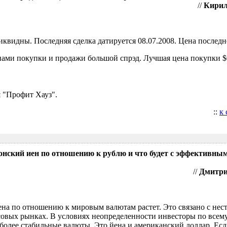
//
Кирил
видны. Последняя сделка датируется 08.07.2008. Цена последне
ами покупки и продажи большой спрэд. Лучшая цена покупки $0
 "Профит Хауз".
::
к
понский иен по отношению к рублю и что будет с эффективны
//
Дмитрий
ена по отношению к мировым валютам растет. Это связано с нес
овых рынках. В условиях неопределенности инвесторы по всем
более стабильные валюты. Это йена и американский доллар. Есл