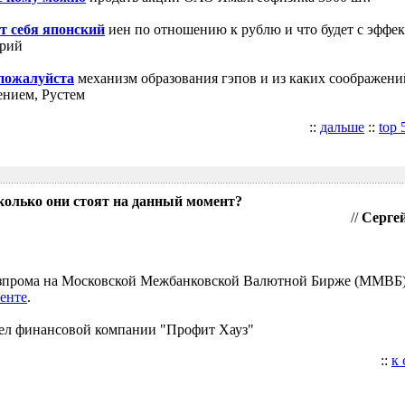
т себя японский
иен по отношению к рублю и что будет с эффе
трий
 пожалуйста
механизм образования гэпов и из каких соображени
ением, Рустем
::
дальше
::
top 
колько они стоят на данный момент?
//
Сергей
Газпрома на Московской Межбанковской Валютной Бирже (ММВБ
енте
.
ел финансовой компании "Профит Хауз"
::
к