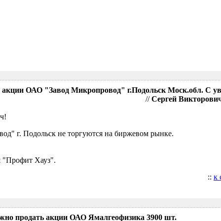
акции ОАО "Завод Микропровод" г.Подольск Моск.обл. С у
//
Сергей Викторович,
ч!
д" г. Подольск не торгуются на биржевом рынке.
 "Профит Хауз".
::
к
ожно продать акции ОАО Ямалгеофизика 3900 шт.