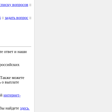
 списку вопросов
::
5
::
задать вопрос
::
е ответ и наши
 российских
 Также можете
 о выплате
ой
интернет-
 Вы найдете
здесь