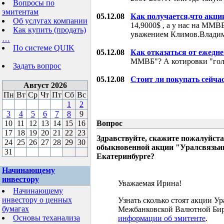
Вопросы по
эмитентам
05.12.08
Как получается,что акци
Об услугах компании
14,9000$ , а у нас на ММВБ
Как купить (продать)
уважением Климов.Влади
…
По системе QUIK
05.12.08
Как отказаться от ежедн
ММВБ"? А котировки "гол
Задать вопрос
05.12.08
Стоит ли покупать сейча
Август 2026
Пн
Вт
Ср
Чт
Пт
Сб
Вс
1
2
3
4
5
6
7
8
9
10
11
12
13
14
15
16
Вопрос
17
18
19
20
21
22
23
Здравствуйте, скажите пожалуйста
24
25
26
27
28
29
30
обыкновенной акции "Уралсвязьин
31
Екатеринбурге?
Начинающему
инвестору
Уважаемая Ирина!
Начинающему
инвестору о ценных
Узнать сколько стоят акции У
бумагах
Межбанковской Валютной Бир
Основы теханализа
информации об эмитенте
.