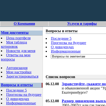
О Компании
Услуги и тарифы
Вопросы и ответы
Мои документы
Цена портфеля
Последние 5
Моя таблица
Прогнозы на будущее
котировок
О дивидендах
Новости для меня
Информационные
Ответы на мои
вопросы
Авторизация
Мои настройки
Зарегистрироваться
Список вопросов
06.12.08
Здравствуйте, скажите п
Вопросы и ответы
и обыкновенной акции "Ур
Последние 5
Екатеринбурге?
Прогнозы на будущее
О дивидендах
05.12.08
Размер дивидендов выпл
Информационные
2001-2007гг или где таку