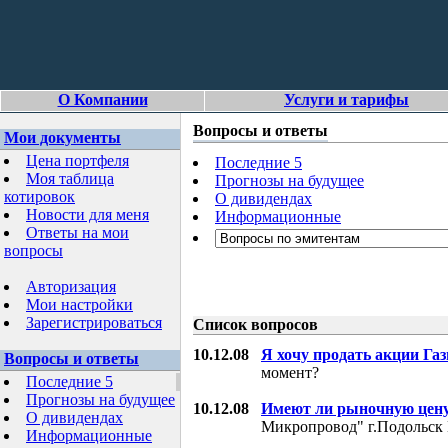
О Компании
Услуги и тарифы
Вопросы и ответы
Мои документы
Цена портфеля
Последние 5
Моя таблица
Прогнозы на будущее
котировок
О дивидендах
Новости для меня
Информационные
Ответы на мои
вопросы
Авторизация
Мои настройки
Зарегистрироваться
Список вопросов
10.12.08
Я хочу продать акции Га
Вопросы и ответы
момент?
Последние 5
Прогнозы на будущее
10.12.08
Имеют ли рыночную цену
О дивидендах
Микропровод" г.Подольск 
Информационные