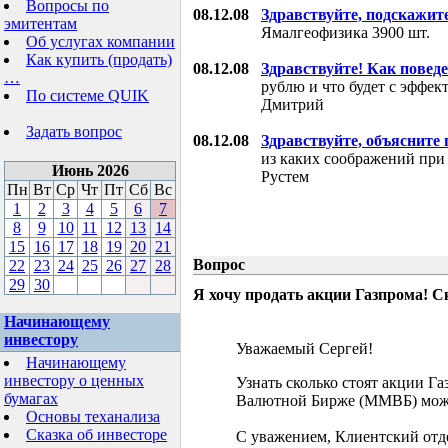
Вопросы по
08.12.08
Здравствуйте, подскажит
эмитентам
Ямалгеофизика 3900 шт.
Об услугах компании
Как купить (продать)
08.12.08
Здравствуйте! Как поведе
…
рублю и что будет с эффе
По системе QUIK
Дмитрий
Задать вопрос
08.12.08
Здравствуйте, объясните
из каких соображений при
Июнь 2026
Рустем
Пн
Вт
Ср
Чт
Пт
Сб
Вс
1
2
3
4
5
6
7
8
9
10
11
12
13
14
15
16
17
18
19
20
21
Вопрос
22
23
24
25
26
27
28
29
30
Я хочу продать акции Газпрома! С
Начинающему
инвестору
Уважаемый Сергей!
Начинающему
инвестору о ценных
Узнать сколько стоят акции Г
бумагах
Валютной Бирже (ММВБ) мож
Основы теханализа
Сказка об инвесторе
С уважением, Клиентский отд