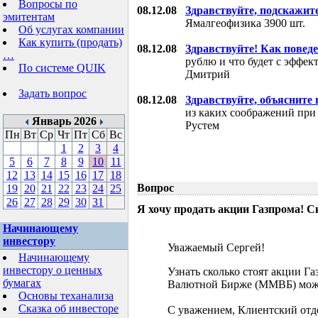
Вопросы по
08.12.08
Здравствуйте, подскажит
эмитентам
Ямалгеофизика 3900 шт.
Об услугах компании
Как купить (продать)
08.12.08
Здравствуйте! Как поведе
…
рублю и что будет с эффе
По системе QUIK
Дмитрий
Задать вопрос
08.12.08
Здравствуйте, объясните
из каких соображений при
Январь 2026
Рустем
Пн
Вт
Ср
Чт
Пт
Сб
Вс
1
2
3
4
5
6
7
8
9
10
11
12
13
14
15
16
17
18
Вопрос
19
20
21
22
23
24
25
26
27
28
29
30
31
Я хочу продать акции Газпрома! С
Начинающему
инвестору
Уважаемый Сергей!
Начинающему
инвестору о ценных
Узнать сколько стоят акции Г
бумагах
Валютной Бирже (ММВБ) мож
Основы теханализа
Сказка об инвесторе
С уважением, Клиентский отд