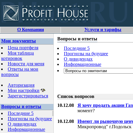
О Компании
Услуги и тарифы
Вопросы и ответы
Мои документы
Цена портфеля
Последние 5
Моя таблица
Прогнозы на будущее
котировок
О дивидендах
Новости для меня
Информационные
Ответы на мои
вопросы
Авторизация
Мои настройки
Зарегистрироваться
Список вопросов
10.12.08
Я хочу продать акции Га
Вопросы и ответы
момент?
Последние 5
Прогнозы на будущее
10.12.08
Имеют ли рыночную цену
О дивидендах
Микропровод" г.Подольск 
Информационные