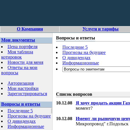
О Компании
Услуги и тарифы
Вопросы и ответы
Мои документы
Цена портфеля
Последние 5
Моя таблица
Прогнозы на будущее
котировок
О дивидендах
Новости для меня
Информационные
Ответы на мои
вопросы
Авторизация
Мои настройки
Зарегистрироваться
Список вопросов
10.12.08
Я хочу продать акции Га
Вопросы и ответы
момент?
Последние 5
Прогнозы на будущее
10.12.08
Имеют ли рыночную цену
О дивидендах
Микропровод" г.Подольск 
Информационные