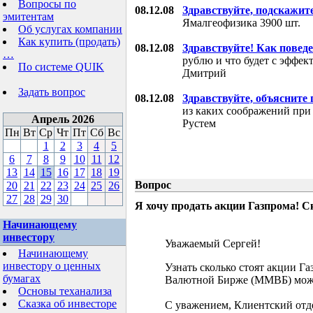
Вопросы по
08.12.08
Здравствуйте, подскажит
эмитентам
Ямалгеофизика 3900 шт.
Об услугах компании
Как купить (продать)
08.12.08
Здравствуйте! Как поведе
…
рублю и что будет с эффе
По системе QUIK
Дмитрий
Задать вопрос
08.12.08
Здравствуйте, объясните
из каких соображений при
Апрель 2026
Рустем
Пн
Вт
Ср
Чт
Пт
Сб
Вс
1
2
3
4
5
6
7
8
9
10
11
12
13
14
15
16
17
18
19
Вопрос
20
21
22
23
24
25
26
27
28
29
30
Я хочу продать акции Газпрома! С
Начинающему
инвестору
Уважаемый Сергей!
Начинающему
инвестору о ценных
Узнать сколько стоят акции Г
бумагах
Валютной Бирже (ММВБ) мож
Основы теханализа
Сказка об инвесторе
С уважением, Клиентский отд