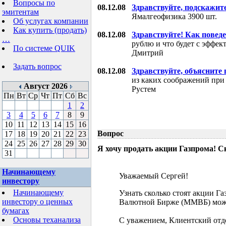
Вопросы по
08.12.08
Здравствуйте, подскажит
эмитентам
Ямалгеофизика 3900 шт.
Об услугах компании
Как купить (продать)
08.12.08
Здравствуйте! Как поведе
…
рублю и что будет с эффе
По системе QUIK
Дмитрий
Задать вопрос
08.12.08
Здравствуйте, объясните
из каких соображений при
Август 2026
Рустем
Пн
Вт
Ср
Чт
Пт
Сб
Вс
1
2
3
4
5
6
7
8
9
10
11
12
13
14
15
16
Вопрос
17
18
19
20
21
22
23
24
25
26
27
28
29
30
Я хочу продать акции Газпрома! С
31
Начинающему
Уважаемый Сергей!
инвестору
Начинающему
Узнать сколько стоят акции Г
инвестору о ценных
Валютной Бирже (ММВБ) мож
бумагах
Основы теханализа
С уважением, Клиентский отд