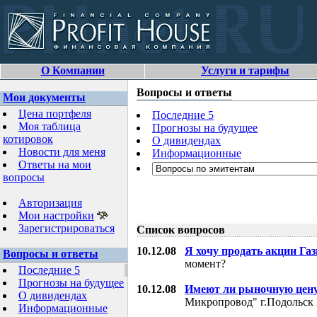
О Компании
Услуги и тарифы
Вопросы и ответы
Мои документы
Цена портфеля
Последние 5
Моя таблица
Прогнозы на будущее
котировок
О дивидендах
Новости для меня
Информационные
Ответы на мои
вопросы
Авторизация
Мои настройки
Зарегистрироваться
Список вопросов
10.12.08
Я хочу продать акции Га
Вопросы и ответы
момент?
Последние 5
Прогнозы на будущее
10.12.08
Имеют ли рыночную цену
О дивидендах
Микропровод" г.Подольск 
Информационные