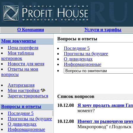
О Компании
Услуги и тарифы
Вопросы и ответы
Мои документы
Цена портфеля
Последние 5
Моя таблица
Прогнозы на будущее
котировок
О дивидендах
Новости для меня
Информационные
Ответы на мои
вопросы
Авторизация
Мои настройки
Зарегистрироваться
Список вопросов
10.12.08
Я хочу продать акции Га
Вопросы и ответы
момент?
Последние 5
Прогнозы на будущее
10.12.08
Имеют ли рыночную цену
О дивидендах
Микропровод" г.Подольск 
Информационные