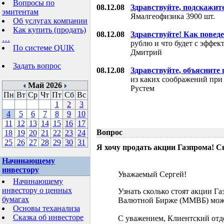
Вопросы по
08.12.08
Здравствуйте, подскажит
эмитентам
Ямалгеофизика 3900 шт.
Об услугах компании
Как купить (продать)
08.12.08
Здравствуйте! Как поведе
…
рублю и что будет с эффе
По системе QUIK
Дмитрий
Задать вопрос
08.12.08
Здравствуйте, объясните
из каких соображений при
Май 2026
Рустем
Пн
Вт
Ср
Чт
Пт
Сб
Вс
1
2
3
4
5
6
7
8
9
10
11
12
13
14
15
16
17
Вопрос
18
19
20
21
22
23
24
25
26
27
28
29
30
31
Я хочу продать акции Газпрома! С
Начинающему
инвестору
Уважаемый Сергей!
Начинающему
инвестору о ценных
Узнать сколько стоят акции Г
бумагах
Валютной Бирже (ММВБ) мож
Основы теханализа
Сказка об инвесторе
С уважением, Клиентский отд