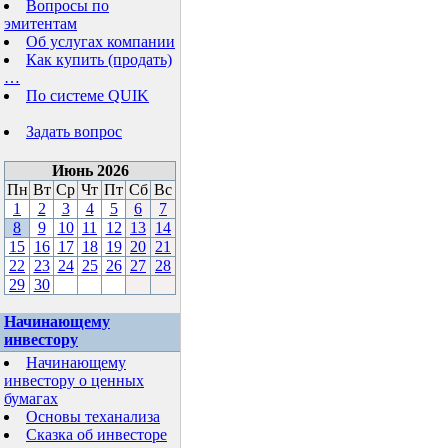
Вопросы по
эмитентам
Об услугах компании
Как купить (продать)
…
По системе QUIK
Задать вопрос
Июнь 2026
Пн
Вт
Ср
Чт
Пт
Сб
Вс
1
2
3
4
5
6
7
8
9
10
11
12
13
14
15
16
17
18
19
20
21
22
23
24
25
26
27
28
29
30
Начинающему
инвестору
Начинающему
инвестору о ценных
бумагах
Основы теханализа
Сказка об инвесторе