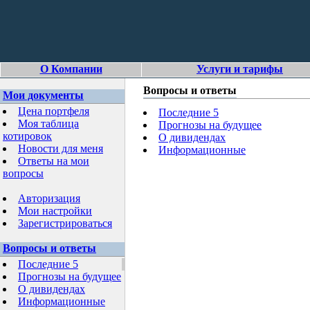
О Компании
Услуги и тарифы
Вопросы и ответы
Мои документы
Цена портфеля
Последние 5
Моя таблица
Прогнозы на будущее
котировок
О дивидендах
Новости для меня
Информационные
Ответы на мои
вопросы
Авторизация
Мои настройки
Зарегистрироваться
Вопросы и ответы
Последние 5
Прогнозы на будущее
О дивидендах
Информационные