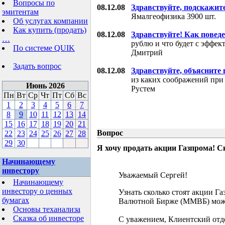
Вопросы по
08.12.08
Здравствуйте, подскажит
эмитентам
Ямалгеофизика 3900 шт.
Об услугах компании
Как купить (продать)
08.12.08
Здравствуйте! Как поведе
…
рублю и что будет с эффе
По системе QUIK
Дмитрий
Задать вопрос
08.12.08
Здравствуйте, объясните
из каких соображений при
Июнь 2026
Рустем
Пн
Вт
Ср
Чт
Пт
Сб
Вс
1
2
3
4
5
6
7
8
9
10
11
12
13
14
15
16
17
18
19
20
21
Вопрос
22
23
24
25
26
27
28
29
30
Я хочу продать акции Газпрома! С
Начинающему
инвестору
Уважаемый Сергей!
Начинающему
инвестору о ценных
Узнать сколько стоят акции Г
бумагах
Валютной Бирже (ММВБ) мож
Основы теханализа
Сказка об инвесторе
С уважением, Клиентский отд