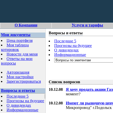
О Компании
Услуги и тарифы
Вопросы и ответы
Мои документы
Цена портфеля
Последние 5
Моя таблица
Прогнозы на будущее
котировок
О дивидендах
Новости для меня
Информационные
Ответы на мои
вопросы
Авторизация
Мои настройки
Зарегистрироваться
Список вопросов
10.12.08
Я хочу продать акции Га
Вопросы и ответы
момент?
Последние 5
Прогнозы на будущее
10.12.08
Имеют ли рыночную цену
О дивидендах
Микропровод" г.Подольск 
Информационные