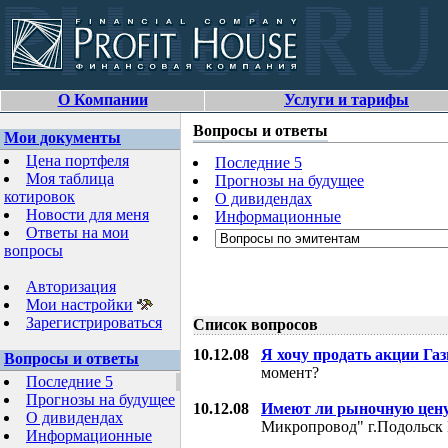
О Компании
Услуги и тарифы
Вопросы и ответы
Мои документы
Цена портфеля
Последние 5
Моя таблица
Прогнозы на будущее
котировок
О дивидендах
Новости для меня
Информационные
Ответы на мои
вопросы
Авторизация
Мои настройки
Зарегистрироваться
Список вопросов
10.12.08
Я хочу продать акции Га
Вопросы и ответы
момент?
Последние 5
Прогнозы на будущее
10.12.08
Имеют ли рыночную цену
О дивидендах
Микропровод" г.Подольск 
Информационные