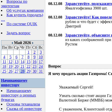
Вопросы по
08.12.08
Здравствуйте, подскажит
эмитентам
Ямалгеофизика 3900 шт.
Об услугах компании
Как купить (продать)
08.12.08
Здравствуйте! Как поведе
…
рублю и что будет с эффе
По системе QUIK
Дмитрий
Задать вопрос
08.12.08
Здравствуйте, объясните
из каких соображений при
Май 2026
Рустем
Пн
Вт
Ср
Чт
Пт
Сб
Вс
1
2
3
4
5
6
7
8
9
10
11
12
13
14
15
16
17
Вопрос
18
19
20
21
22
23
24
25
26
27
28
29
30
31
Я хочу продать акции Газпрома! С
Начинающему
инвестору
Уважаемый Сергей!
Начинающему
инвестору о ценных
Узнать сколько стоят акции Г
бумагах
Валютной Бирже (ММВБ) мож
Основы теханализа
Сказка об инвесторе
С уважением, Клиентский отд