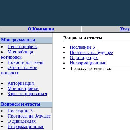
О Компании
Услу
Вопросы и ответы
Мои документы
Цена портфеля
Последние 5
Моя таблица
Прогнозы на будущее
котировок
О дивидендах
Новости для меня
Информационные
Ответы на мои
вопросы
Авторизация
Мои настройки
Зарегистрироваться
Вопросы и ответы
Последние 5
Прогнозы на будущее
О дивидендах
Информационные