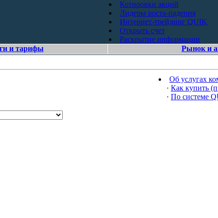
Котировки акций
Лидеры роста-падения
Интернет-трейдинг QUIK
Открыть счет
Раскрытие информации
ги и тарифы
Рынок и 
Об услугах к
·
Как купить (п
·
По системе 