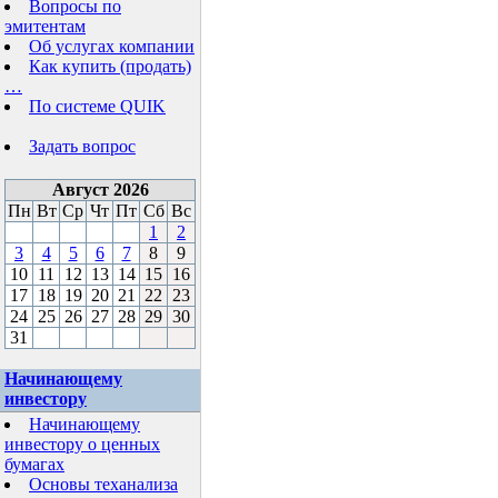
Вопросы по
эмитентам
Об услугах компании
Как купить (продать)
…
По системе QUIK
Задать вопрос
Август 2026
Пн
Вт
Ср
Чт
Пт
Сб
Вс
1
2
3
4
5
6
7
8
9
10
11
12
13
14
15
16
17
18
19
20
21
22
23
24
25
26
27
28
29
30
31
Начинающему
инвестору
Начинающему
инвестору о ценных
бумагах
Основы теханализа