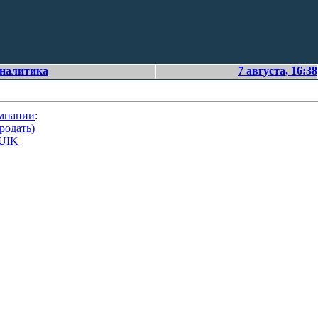
аналитика
7 августа, 16:38
омпании
:
родать)
QUIK