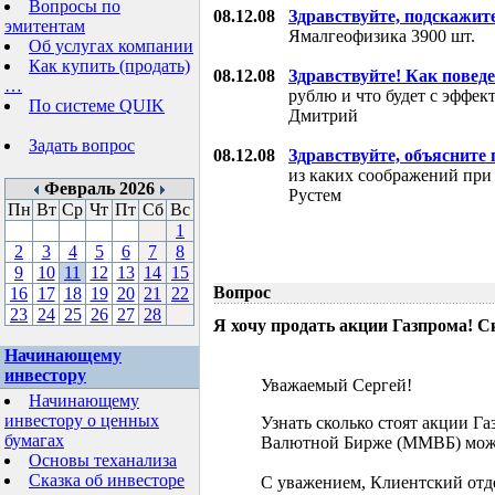
Вопросы по
08.12.08
Здравствуйте, подскажит
эмитентам
Ямалгеофизика 3900 шт.
Об услугах компании
Как купить (продать)
08.12.08
Здравствуйте! Как поведе
…
рублю и что будет с эффе
По системе QUIK
Дмитрий
Задать вопрос
08.12.08
Здравствуйте, объясните
из каких соображений при
Февраль 2026
Рустем
Пн
Вт
Ср
Чт
Пт
Сб
Вс
1
2
3
4
5
6
7
8
9
10
11
12
13
14
15
Вопрос
16
17
18
19
20
21
22
23
24
25
26
27
28
Я хочу продать акции Газпрома! С
Начинающему
инвестору
Уважаемый Сергей!
Начинающему
инвестору о ценных
Узнать сколько стоят акции Г
бумагах
Валютной Бирже (ММВБ) мож
Основы теханализа
Сказка об инвесторе
С уважением, Клиентский отд