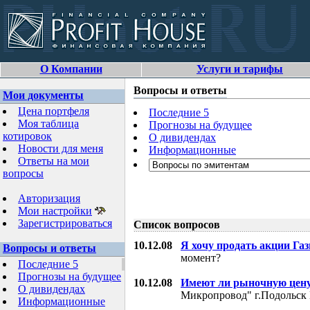
О Компании
Услуги и тарифы
Вопросы и ответы
Мои документы
Цена портфеля
Последние 5
Моя таблица
Прогнозы на будущее
котировок
О дивидендах
Новости для меня
Информационные
Ответы на мои
вопросы
Авторизация
Мои настройки
Зарегистрироваться
Список вопросов
10.12.08
Я хочу продать акции Га
Вопросы и ответы
момент?
Последние 5
Прогнозы на будущее
10.12.08
Имеют ли рыночную цену
О дивидендах
Микропровод" г.Подольск 
Информационные