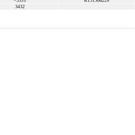
~533T
R151564229
3432