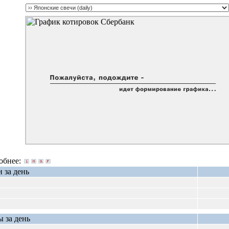
робнее:
 за день
 за день