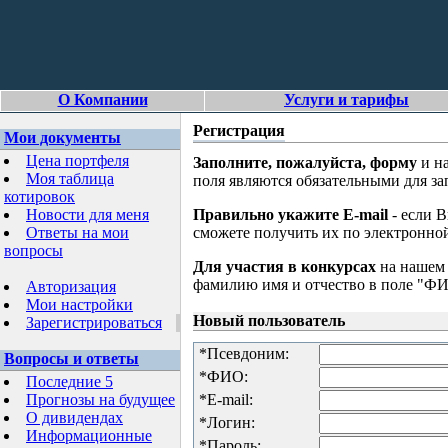
О Компании
Услуги и тарифы
Регистрация
Мои документы
Цена портфеля
Заполните, пожалуйста, форму
и н
Моя таблица
поля являются обязательными для за
котировок
Новости для меня
Правильно укажите E-mail
- если В
Ответы на мои
сможете получить их по электронной
вопросы
Для участия в конкурсах
на нашем 
фамилию имя и отчество в поле "Ф
Авторизация
Мои настройки
Новый пользователь
Зарегистрироваться
*
Псевдоним:
Вопросы и ответы
*
ФИО:
Последние 5
Прогнозы на будущее
*
E-mail:
О дивидендах
*
Логин:
Информационные
*
Пароль: