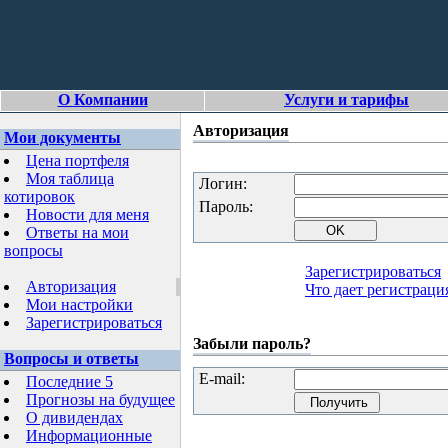
О Компании
Услуги и тарифы
Авторизация
Мои документы
Цена портфеля
Моя таблица
Логин:
котировок
Пароль:
Новости для меня
Ответы на мои
вопросы
Зарегистрироваться
Авторизация
Что дает регистраци
Мои настройки
Зарегистрироваться
Забыли пароль?
Вопросы и ответы
E-mail:
Последние 5
Прогнозы на будущее
О дивидендах
Информационные