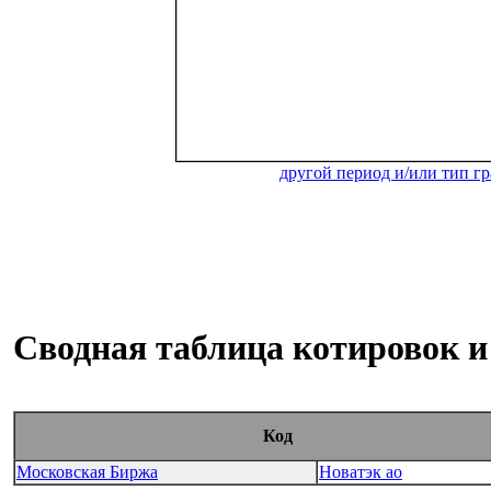
другой период и/или тип г
Сводная таблица котировок и
Код
Московская Биржа
Новатэк ао