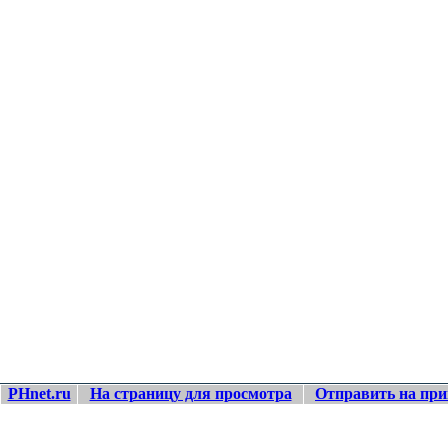
PHnet.ru
На страницу для просмотра
Отправить на при