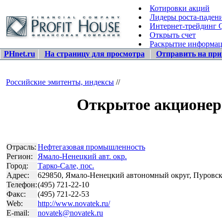
Котировки акций
Лидеры роста-паден
Интернет-трейдинг
Открыть счет
Раскрытие информа
PHnet.ru
На страницу для просмотра
Отправить на при
Российские эмитенты, индексы
//
Открытое акционе
Отрасль:
Нефтегазовая промышленность
Регион:
Ямало-Ненецкий авт. окр.
Город:
Тарко-Сале, пос.
Адрес:
629850, Ямало-Ненецкий автономный округ, Пуровский
Телефон:
(495) 721-22-10
Факс:
(495) 721-22-53
Web:
http://www.novatek.ru/
E-mail:
novatek@novatek.ru