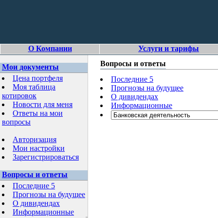
О Компании
Услуги и тарифы
Вопросы и ответы
Мои документы
Цена портфеля
Последние 5
Моя таблица
Прогнозы на будущее
котировок
О дивидендах
Новости для меня
Информационные
Ответы на мои
вопросы
Авторизация
Мои настройки
Зарегистрироваться
Вопросы и ответы
Последние 5
Прогнозы на будущее
О дивидендах
Информационные