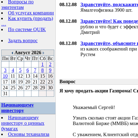
Вопросы по
08.12.08
Здравствуйте, подскажит
эмитентам
Ямалгеофизика 3900 шт.
Об услугах компании
Как купить (продать)
08.12.08
Здравствуйте! Как поведе
…
рублю и что будет с эффе
По системе QUIK
Дмитрий
Задать вопрос
08.12.08
Здравствуйте, объясните
из каких соображений при
Август 2026
Рустем
Пн
Вт
Ср
Чт
Пт
Сб
Вс
1
2
3
4
5
6
7
8
9
10
11
12
13
14
15
16
Вопрос
17
18
19
20
21
22
23
24
25
26
27
28
29
30
Я хочу продать акции Газпрома! С
31
Начинающему
Уважаемый Сергей!
инвестору
Начинающему
Узнать сколько стоят акции Г
инвестору о ценных
Валютной Бирже (ММВБ) мож
бумагах
Основы теханализа
С уважением, Клиентский отд