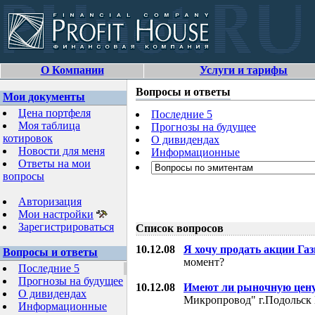
О Компании
Услуги и тарифы
Вопросы и ответы
Мои документы
Цена портфеля
Последние 5
Моя таблица
Прогнозы на будущее
котировок
О дивидендах
Новости для меня
Информационные
Ответы на мои
вопросы
Авторизация
Мои настройки
Зарегистрироваться
Список вопросов
10.12.08
Я хочу продать акции Га
Вопросы и ответы
момент?
Последние 5
Прогнозы на будущее
10.12.08
Имеют ли рыночную цену
О дивидендах
Микропровод" г.Подольск 
Информационные